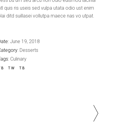
esti bu um sed arcu non odio euismod lacinia
tl quis ris useis sed vulpa utata odio ust enim
lai ditd suillasei vollutpa maece nas vo utpat.
ate:
June 19, 2018
Category:
Desserts
Tags:
Culinary
FB
TW
TB